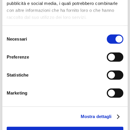
pubblicità e social media, i quali potrebbero combinarle
con altre informazioni che ha fornito loro o che hanno
raccolto dal suo utilizzo dei loro servizi.
Selezione
Necessari
del
Località:
Via Risorgimento 72, 20030
consenso
Senago (MI)
Preferenze
Telefono:
​02 910.843.86
Email:
info@doctorlens.it
Statistiche
Orari:
Marketing
Lunedì CHIUSO
da Martedì a Sabato: 10.00 – 13.00 / 14.30 –
Mostra dettagli
19.30