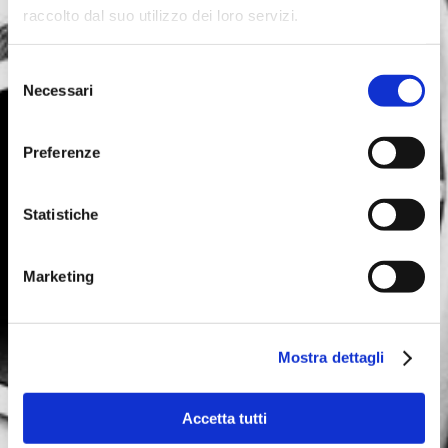
occhiali sono pensati come parte
raccolto dal suo utilizzo dei loro servizi.
integrante dei nostri outfit in
qualunque occasione, da utilizzare
Selezione
Necessari
durante il giorno, ma da sfoggiare
del
consenso
anche la sera.
Preferenze
Non è un caso che gli occhiali da vista
siano considerati al top tra gli accessori
Statistiche
trend di quest’anno. I modelli di moda
sono assolutamente fantastici.. C’è
almeno un’opzione per far apparire al
Marketing
meglio ognuna di noi.
Ecco quelli tra cui scegliere in base al
Mostra dettagli
nostro stile e forma del viso:
Accetta tutti
CAT EYE
Gli occhiali da vista dalla forma “Cat