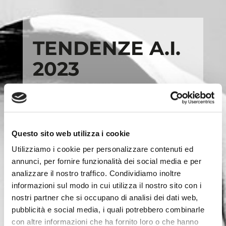
TENDENZE A.I.
2023
Come per gli abiti e le tendenze
beauty, anche per gli occhiali da vista
2023 domina la tendenza
New Retrò.
Questo sito web utilizza i cookie
Tutti i modelli più iconici del passato
Utilizziamo i cookie per personalizzare contenuti ed
tornato di tendenza, ma in una veste
annunci, per fornire funzionalità dei social media e per
nuova.
analizzare il nostro traffico. Condividiamo inoltre
informazioni sul modo in cui utilizza il nostro sito con i
Le
linee
, i
materiali
e i
volumi
sono
nostri partner che si occupano di analisi dei dati web,
stati
reinterpretati
per aggiungere un
pubblicità e social media, i quali potrebbero combinarle
tocco attuale di stile e classe.I nuovi
con altre informazioni che ha fornito loro o che hanno