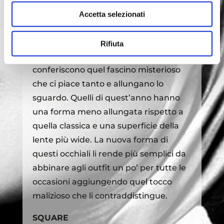
Eye” diventata iconica negli anni ’60 e
Accetta selezionati
’70 fanno ritorno in una veste diversa.
Sono ai vertici della classifica tra i
Rifiuta
modelli più gettonati, in quanto
conferiscono quel fascino misterioso
che ci piace tanto e allungano lo
sguardo. Quelli di quest’anno hanno
una forma meno allungata rispetto a
quella classica e una superficie della
lente più wide. La nuova forma di
questi occhiali li rende più semplici da
abbinare agli outfit un po’ per tutte le
occasioni aggiungendo quel tocco
malizioso che li contraddistingue.
SQUARE